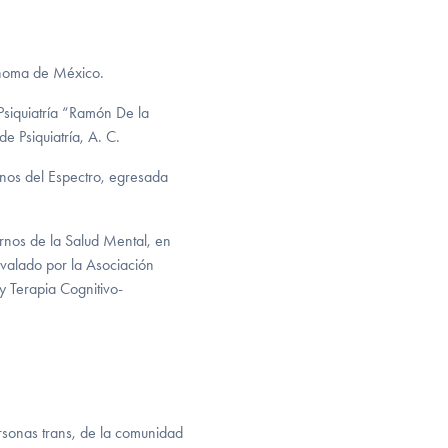
ónoma de México.
 Psiquiatría “Ramón De la
 Psiquiatría, A. C.
rnos del Espectro, egresada
rnos de la Salud Mental, en
avalado por la Asociación
y Terapia Cognitivo-
rsonas trans, de la comunidad