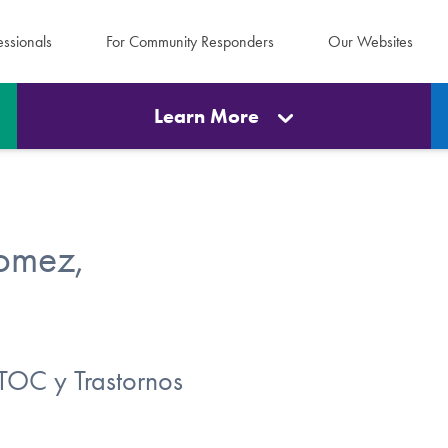
essionals
For Community Responders
Our Websites
Learn More
omez,
 TOC y Trastornos