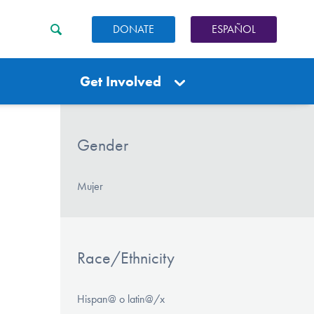
DONATE
ESPAÑOL
Get Involved
Gender
Mujer
Race/Ethnicity
Hispan@ o latin@/x