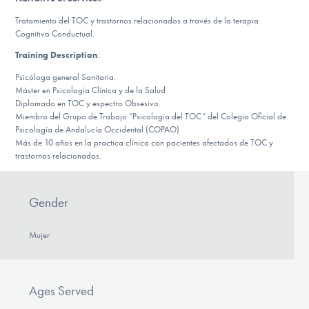
DONATE
Tratamiento del TOC y trastornos relacionados a través de la terapia
Cognitivo Conductual.
ESPAÑOL
Training Description
:
Psicóloga general Sanitaria.
Find Help
Máster en Psicología Clínica y de la Salud
Diplomado en TOC y espectro Obsesivo.
Miembro del Grupo de Trabajo “Psicología del TOC” del Colegio Oficial de
Psicología de Andalucía Occidental (COPAO)
Más de 10 años en la practica clínica con pacientes afectados de TOC y
Learn More
trastornos relacionados.
Gender
Get Involved
Mujer
Ages Served