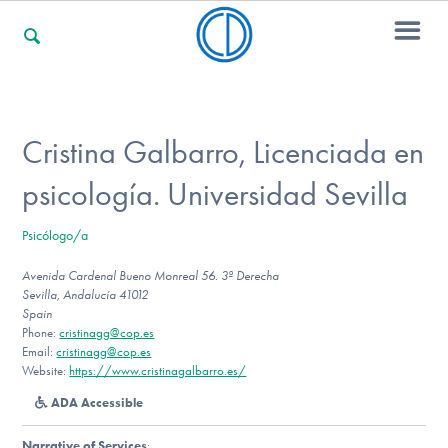
For Families
Cristina Galbarro, Licenciada en
psicología. Universidad Sevilla
For Professionals
Psicólogo/a
Avenida Cardenal Bueno Monreal 56. 3º Derecha
For Community Responders
Sevilla, Andalucía 41012
Spain
Phone:
cristinagg@cop.es
Email:
cristinagg@cop.es
Our Websites
Website:
https://www.cristinagalbarro.es/
ADA Accessible
Narrative of Services
: